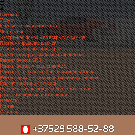
Главная
Услуги
Компьютерная диагностика
Чип-тюнинг
Экстренная помощь по вскрытию замков
Программирование ключей
Удаление сажевых фильтров
Ремонт электронных блоков управления
Ремонт блоков SRS
Ремонт блоков управления ABS
Ремонт и отключение блоков иммобилайзера
Ремонт блоков управления топливных насосов
Ремонт приборных панелей
Русификация навигаций и борт компьютеров
ремонт гибридных автомобилей
Новости
Контакты
Отзывы
+37529 588-52-88